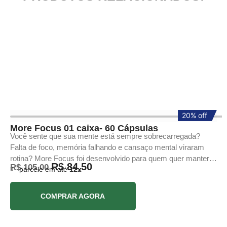
20% off
20% off
More Focus 01 caixa- 60 Cápsulas
Você sente que sua mente está sempre sobrecarregada?
Falta de foco, memória falhando e cansaço mental viraram
rotina? More Focus foi desenvolvido para quem quer manter a
R$
84,50
R$
105,00
parcele em até
12x
mente afiada, com clareza mental, foco e produtividade em
alta. Uma fórmula potente que combina nutrientes
neuroprotetores, aminoácidos e minerais essenciais para
ADICIONAR AO CARRINHO
fortalecer sua saúde cerebral de dentro para fora.