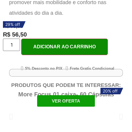
promover mais mobilidade e conforto nas
atividades do dia a dia.
29% off
R$
79,90
R$
56,50
ADICIONAR AO CARRINHO
5% Desconto no PIX
Frete Gratís Condicional
PRODUTOS QUE PODEM TE INTERESSAR:
20% off
20% off
More Focus 01 caixa- 60 Cápsulas
VER OFERTA