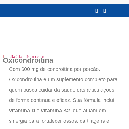
FRETE GRATÍS VEJA CONDIÇÕES
29% off
Saúde | Bem estar
Oxicondroitina
Com 600 mg de condroitina por porção,
Oxicondroitina é um suplemento completo para
quem busca cuidar da saúde das articulações
de forma contínua e eficaz. Sua fórmula inclui
vitamina D
e
vitamina K2
, que atuam em
sinergia para fortalecer ossos, cartilagens e