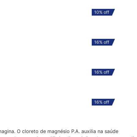
10% off
10% off
16% off
16% off
16% off
16% off
16% off
16% off
gina. O cloreto de magnésio P.A. auxilia na saúde