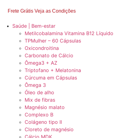
Frete Grátis Veja as Condições
Saúde | Bem-estar
Metilcobalamina Vitamina B12 Líquido
TPMulher – 60 Cápsulas
Oxicondroitina
Carbonato de Cálcio
Ômega3 + AZ
Triptofano + Melatonina
Cúrcuma em Cápsulas
Ômega 3
Óleo de alho
Mix de fibras
Magnésio malato
Complexo B
Colágeno tipo II
Cloreto de magnésio
Cálcio MDK