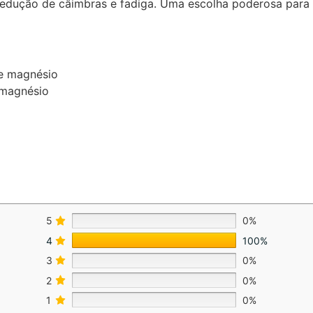
 redução de câimbras e fadiga. Uma escolha poderosa para 
de magnésio
 magnésio
5
0%
4
100%
3
0%
2
0%
1
0%