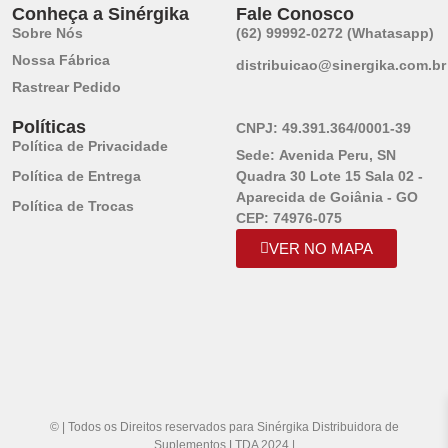
Conheça a Sinérgika
Fale Conosco
Sobre Nós
(62) 99992-0272 (Whatasapp)
Nossa Fábrica
distribuicao@sinergika.com.br
Rastrear Pedido
Políticas
CNPJ:
49.391.364/0001-39
Política de Privacidade
Sede:
Avenida Peru, SN
Política de Entrega
Quadra 30 Lote 15 Sala 02 -
Aparecida de Goiânia - GO
Política de Trocas
CEP: 74976-075
VER NO MAPA
© | Todos os Direitos reservados para Sinérgika Distribuidora de
Suplementos LTDA 2024 |