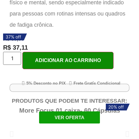
físico e mental, sendo especialmente indicado
para pessoas com rotinas intensas ou quadros
de fadiga crônica.
37% off
R$
59,00
R$
37,11
ADICIONAR AO CARRINHO
5% Desconto no PIX
Frete Gratís Condicional
PRODUTOS QUE PODEM TE INTERESSAR:
20% off
20% off
More Focus 01 caixa- 60 Cápsulas
VER OFERTA